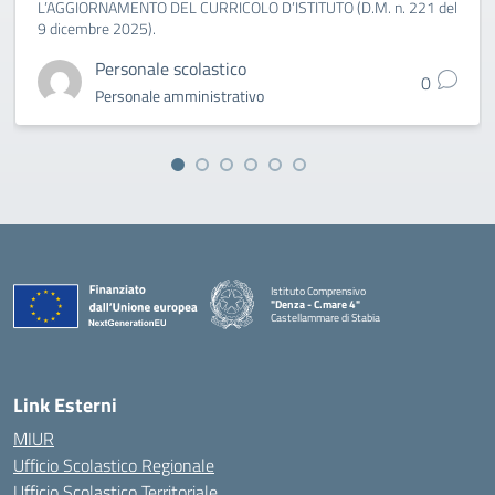
L’AGGIORNAMENTO DEL CURRICOLO D’ISTITUTO (D.M. n. 221 del
9 dicembre 2025).
Personale scolastico
0
Personale amministrativo
Istituto Comprensivo
"Denza - C.mare 4"
Castellammare di Stabia
— Visita la pagina iniziale della scuola
Link Esterni
MIUR
Ufficio Scolastico Regionale
Ufficio Scolastico Territoriale