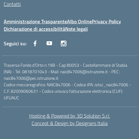
Contatti
Amministrazione Trasparente
Albo Online
Privacy Policy
Dichiarazione di accessibilità
Note legali
Seguici su:
Traversa Fondo d'Orto n.19B - Cap 80053 - Castellammare di Stabia
(NA) - Tel. 0818701043 - Mail: naic847006@istruzione.it - PEC:
naic847006@pec.istruzione.it
Codice meccanografico: NAIC847006 - Codice iPA: istsc_naic847006 -
C.F. 82009060631 - Codice univoco fatturazione elettronica (CUF):
UFUAUC
Hosting & Powered by 3D Solution S.r.l.
Concept & Design by Designers Italia