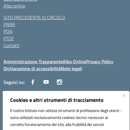
Albo online
SITO PRECEDENTE IV CIRCOLO
PNRR
PON
PTOF
Contatti
Amministrazione Trasparente
Albo Online
Privacy Policy
Dichiarazione di accessibilità
Note legali
Seguici su:
Cookies e altri strumenti di tracciamento
Traversa Fondo d'Orto n.19B - Cap 80053 - Castellammare di Stabia
(NA) - Tel. 0818701043 - Mail: naic847006@istruzione.it - PEC:
Il nostro Istituto non utilizza strumenti di profilazione degli utenti -
naic847006@pec.istruzione.it
sono utilizzati esclusivamente cookies tecnici necessari al
Codice meccanografico: NAIC847006 - Codice iPA: istsc_naic847006 -
corretto funzionamento del sito, alla fruibilità dei servizi
C.F. 82009060631 - Codice univoco fatturazione elettronica (CUF):