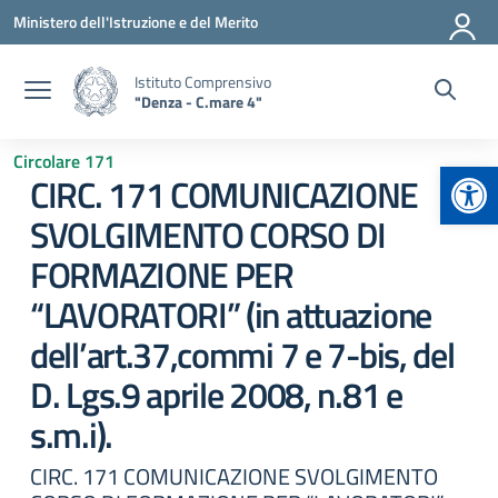
Vai ai contenuti
Vai al menu di navigazione
Vai al footer
Ministero dell'Istruzione e del Merito
Istituto Comprensivo
"Denza - C.mare 4"
Circolare 171
Apr
CIRC. 171 COMUNICAZIONE
SVOLGIMENTO CORSO DI
FORMAZIONE PER
“LAVORATORI” (in attuazione
dell’art.37,commi 7 e 7-bis, del
D. Lgs.9 aprile 2008, n.81 e
s.m.i).
CIRC. 171 COMUNICAZIONE SVOLGIMENTO