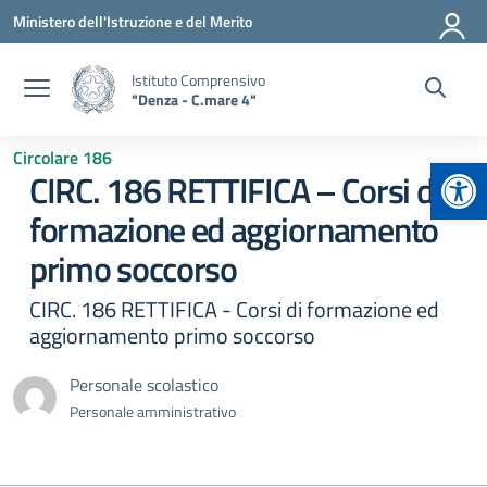
Vai ai contenuti
Vai al menu di navigazione
Vai al footer
Ministero dell'Istruzione e del Merito
Istituto Comprensivo
"Denza - C.mare 4"
Circolare 186
Apr
CIRC. 186 RETTIFICA – Corsi di
formazione ed aggiornamento
primo soccorso
CIRC. 186 RETTIFICA - Corsi di formazione ed
aggiornamento primo soccorso
Personale scolastico
Personale amministrativo