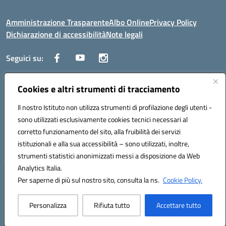
Amministrazione Trasparente
Albo Online
Privacy Policy
Dichiarazione di accessibilità
Note legali
Seguici su:
Cookies e altri strumenti di tracciamento
Traversa Fondo d'Orto n.19B - Cap 80053 - Castellammare di Stabia
(NA) - Tel. 0818701043 - Mail: naic847006@istruzione.it - PEC:
Il nostro Istituto non utilizza strumenti di profilazione degli utenti -
naic847006@pec.istruzione.it
sono utilizzati esclusivamente cookies tecnici necessari al
Codice meccanografico: NAIC847006 - Codice iPA: istsc_naic847006 -
corretto funzionamento del sito, alla fruibilità dei servizi
C.F. 82009060631 - Codice univoco fatturazione elettronica (CUF):
istituzionali e alla sua accessibilità – sono utilizzati, inoltre,
UFUAUC
strumenti statistici anonimizzati messi a disposizione da Web
Analytics Italia.
Hosting & Powered by 3D Solution S.r.l.
Per saperne di più sul nostro sito, consulta la ns.
Cookie Policy.
Concept & Design by Designers Italia
Personalizza
Rifiuta tutto
Accettare tutto