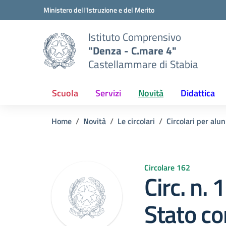
Vai ai contenuti
Vai al menu di navigazione
Vai al footer
Ministero dell'Istruzione e del Merito
Istituto Comprensivo
"Denza - C.mare 4"
Castellammare di Stabia
Scuola
Servizi
Novità
Didattica
Home
Novità
Le circolari
Circolari per alun
Circolare 162
Circ. n.
Stato co