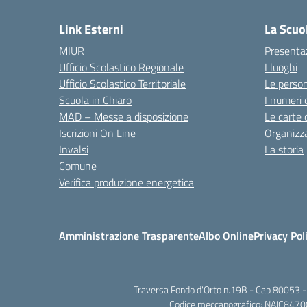
Link Esterni
La Scuo
MIUR
Presenta
Ufficio Scolastico Regionale
I luoghi
Ufficio Scolastico Territoriale
Le perso
Scuola in Chiaro
I numeri 
MAD – Messe a disposizione
Le carte 
Iscrizioni On Line
Organizz
Invalsi
La storia
Comune
Verifica produzione energetica
Amministrazione Trasparente
Albo Online
Privacy Pol
Traversa Fondo d'Orto n.19B - Cap 80053 -
Codice meccanografico: NAIC84700