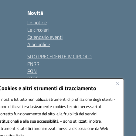
Novità
Le notizie
Le circolari
Calendario eventi
Albo online
SITO PRECEDENTE IV CIRCOLO
PNRR
PON
PTOF
Contatti
Cookies e altri strumenti di tracciamento
Il nostro Istituto non utilizza strumenti di profilazione degli utenti -
sono utilizzati esclusivamente cookies tecnici necessari al
Seguici su:
corretto funzionamento del sito, alla fruibilità dei servizi
istituzionali e alla sua accessibilità – sono utilizzati, inoltre,
one.it - PEC: naic847006@pec.istruzione.it
strumenti statistici anonimizzati messi a disposizione da Web
razione elettronica (CUF): UFUAUC
Analytics Italia.