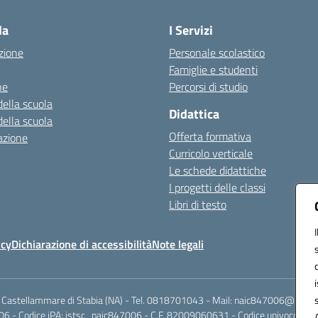
la
I Servizi
zione
Personale scolastico
Famiglie e studenti
ne
Percorsi di studio
della scuola
Didattica
della scuola
Offerta formativa
azione
Curricolo verticale
Le schede didattiche
I progetti delle classi
Libri di testo
icy
Dichiarazione di accessibilità
Note legali
 Castellammare di Stabia (NA) - Tel. 0818701043 - Mail: naic847006@istruzi
6 - Codice iPA: istsc_naic847006 - C.F. 82009060631 - Codice univoco fattu