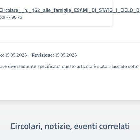
Circolare__n._162_alle_famiglie_ESAMI_DI_STATO_I_CICLO_D
pdf - 490 kb
o:
19.05.2026
-
Revisione:
19.05.2026
ove diversamente specificato, questo articolo è stato rilasciato sott
Circolari, notizie, eventi correlati