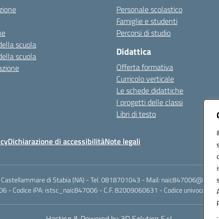
zione
Personale scolastico
Famiglie e studenti
ne
Percorsi di studio
della scuola
Didattica
della scuola
Offerta formativa
azione
Curricolo verticale
Le schede didattiche
I progetti delle classi
Libri di testo
icy
Dichiarazione di accessibilità
Note legali
 Castellammare di Stabia (NA) - Tel. 0818701043 - Mail: naic847006@istruzi
6 - Codice iPA: istsc_naic847006 - C.F. 82009060631 - Codice univoco fattu
Hosting & Powered by 3D Solution S.r.l.