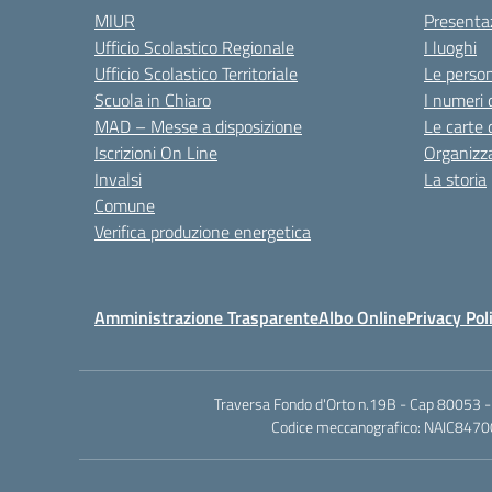
MIUR
Presenta
Ufficio Scolastico Regionale
I luoghi
Ufficio Scolastico Territoriale
Le perso
Scuola in Chiaro
I numeri 
MAD – Messe a disposizione
Le carte 
Iscrizioni On Line
Organizz
Invalsi
La storia
Comune
Verifica produzione energetica
Amministrazione Trasparente
Albo Online
Privacy Pol
Traversa Fondo d'Orto n.19B - Cap 80053 -
Codice meccanografico: NAIC84700