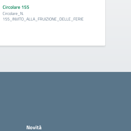
CIR
Circolare 155
FINA
Circolare_N.
155_INVITO_ALLA_FRUIZIONE_DELLE_FERIE
Circo
CIRCO
Novità