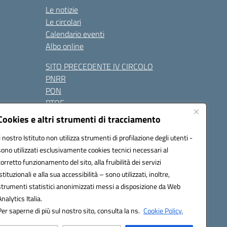
Le notizie
Le circolari
Calendario eventi
Albo online
SITO PRECEDENTE IV CIRCOLO
PNRR
PON
PTOF
Contatti
Cookies e altri strumenti di tracciamento
Il nostro Istituto non utilizza strumenti di profilazione degli utenti -
sono utilizzati esclusivamente cookies tecnici necessari al
Seguici su:
corretto funzionamento del sito, alla fruibilità dei servizi
istituzionali e alla sua accessibilità – sono utilizzati, inoltre,
one.it - PEC: naic847006@pec.istruzione.it
strumenti statistici anonimizzati messi a disposizione da Web
razione elettronica (CUF): UFUAUC
Analytics Italia.
Per saperne di più sul nostro sito, consulta la ns.
Cookie Policy.