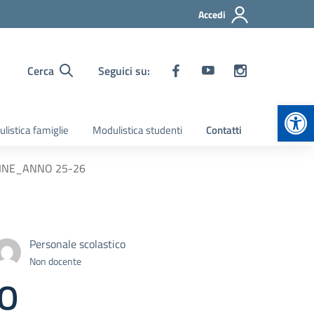
Accedi
Cerca
Seguici su:
Apr
listica famiglie
Modulistica studenti
Contatti
FINE_ANNO 25-26
Personale scolastico
Non docente
O