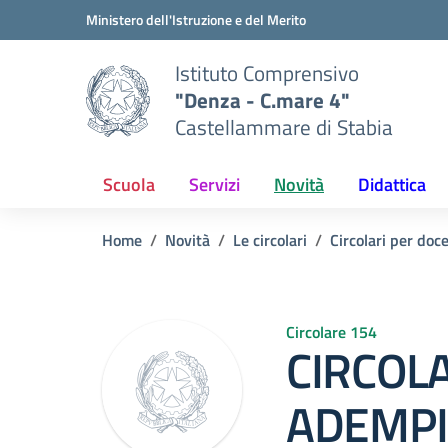
Vai ai contenuti
Vai al menu di navigazione
Vai al footer
Ministero dell'Istruzione e del Merito
Istituto Comprensivo
"Denza - C.mare 4"
Castellammare di Stabia
Scuola
Servizi
Novità
Didattica
Home
Novità
Le circolari
Circolari per doc
Circolare 154
CIRCOLA
ADEMPI