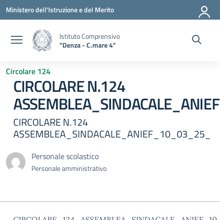
Vai ai contenuti
Vai al menu di navigazione
Vai al footer
Ministero dell'Istruzione e del Merito
Istituto Comprensivo
"Denza - C.mare 4"
Circolare 124
CIRCOLARE N.124
ASSEMBLEA_SINDACALE_ANIE
CIRCOLARE N.124
ASSEMBLEA_SINDACALE_ANIEF_10_03_25_
Personale scolastico
Personale amministrativo
CIRCOLARE_124_ASSEMBLEA_SINDACALE_ANIEF_10