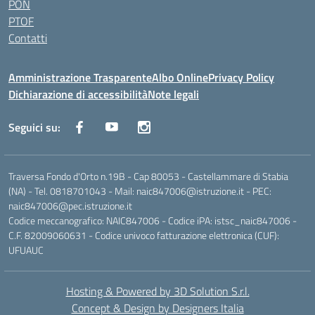
PON
PTOF
Contatti
Amministrazione Trasparente
Albo Online
Privacy Policy
Dichiarazione di accessibilità
Note legali
Seguici su:
Traversa Fondo d'Orto n.19B - Cap 80053 - Castellammare di Stabia
(NA) - Tel. 0818701043 - Mail: naic847006@istruzione.it - PEC:
naic847006@pec.istruzione.it
Codice meccanografico: NAIC847006 - Codice iPA: istsc_naic847006 -
C.F. 82009060631 - Codice univoco fatturazione elettronica (CUF):
UFUAUC
Hosting & Powered by 3D Solution S.r.l.
Concept & Design by Designers Italia