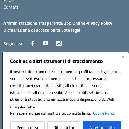
PTOF
Contatti
Amministrazione Trasparente
Albo Online
Privacy Policy
Dichiarazione di accessibilità
Note legali
Seguici su:
Cookies e altri strumenti di tracciamento
Traversa Fondo d'Orto n.19B - Cap 80053 - Castellammare di Stabia
(NA) - Tel. 0818701043 - Mail: naic847006@istruzione.it - PEC:
Il nostro Istituto non utilizza strumenti di profilazione degli utenti -
naic847006@pec.istruzione.it
sono utilizzati esclusivamente cookies tecnici necessari al
Codice meccanografico: NAIC847006 - Codice iPA: istsc_naic847006 -
corretto funzionamento del sito, alla fruibilità dei servizi
C.F. 82009060631 - Codice univoco fatturazione elettronica (CUF):
istituzionali e alla sua accessibilità – sono utilizzati, inoltre,
UFUAUC
strumenti statistici anonimizzati messi a disposizione da Web
Analytics Italia.
Hosting & Powered by 3D Solution S.r.l.
Per saperne di più sul nostro sito, consulta la ns.
Cookie Policy.
Concept & Design by Designers Italia
Personalizza
Rifiuta tutto
Accettare tutto