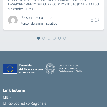
L’AGGIORNAMENTO DEL CURRICOLO D’ISTITUTO (D.M. n. 221 del
9 dicembre 2025).
Personale scolastico
0
Personale amministrativo
Istituto Comprensivo
"Denza - C.mare 4"
Castellammare di Stabia
— Visita la pagina iniziale della scuola
Link Esterni
MIUR
Ufficio Scolastico Regionale