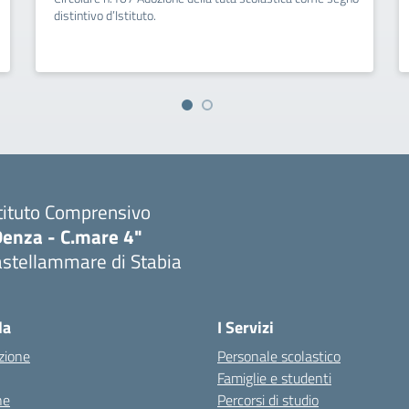
distintivo d’Istituto.
tituto Comprensivo
Denza - C.mare 4"
astellammare di Stabia
Visita la pagina iniziale della scuola
la
I Servizi
zione
Personale scolastico
Famiglie e studenti
ne
Percorsi di studio