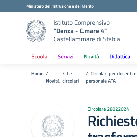
Vai ai contenuti
Vai al menu di navigazione
Vai al footer
Ministero dell'Istruzione e del Merito
Istituto Comprensivo
"Denza - C.mare 4"
Castellammare di Stabia
Scuola
Servizi
Novità
Didattica
Home
Le
Circolari per docenti e
Novità
circolari
personale ATA
Circolare 28022024
Richiest