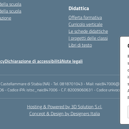
della scuola
Didattica
della scuola
Offerta formativa
azione
Curricolo verticale
Le schede didattiche
I progetti delle classi
Libri di testo
icy
Dichiarazione di accessibilità
Note legali
 Castellammare di Stabia (NA) - Tel. 0818701043 - Mail: naic847006@istruzi
6 - Codice iPA: istsc_naic847006 - C.F. 82009060631 - Codice univoco fattu
Hosting & Powered by 3D Solution S.r.l.
Concept & Design by Designers Italia