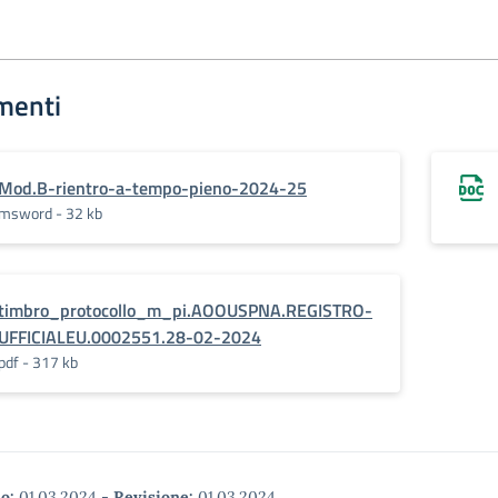
menti
Mod.B-rientro-a-tempo-pieno-2024-25
msword - 32 kb
timbro_protocollo_m_pi.AOOUSPNA.REGISTRO-
UFFICIALEU.0002551.28-02-2024
pdf - 317 kb
o:
01.03.2024
-
Revisione:
01.03.2024