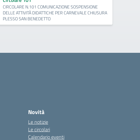
Circolare 101
PALES
CIRCOLARE N.101 COMUNICAZIONE SOSPENSIONE
DELLE ATTIVITÀ DIDATTICHE PER CARNEVALE CHIUSURA
PLESSO SAN BENEDETTO
Novità
Le notizie
Le circolari
Calendario eventi