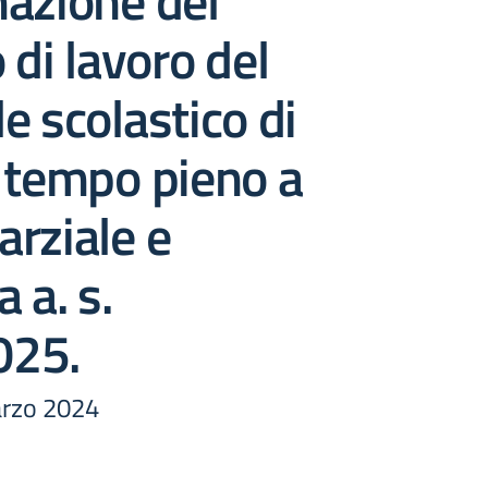
azione del
 di lavoro del
e scolastico di
 tempo pieno a
rziale e
 a. s.
025.
rzo 2024