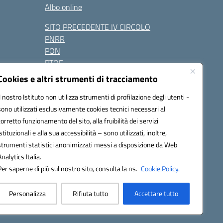
Albo online
SITO PRECEDENTE IV CIRCOLO
PNRR
PON
PTOF
Contatti
Cookies e altri strumenti di tracciamento
Il nostro Istituto non utilizza strumenti di profilazione degli utenti -
sono utilizzati esclusivamente cookies tecnici necessari al
Seguici su:
corretto funzionamento del sito, alla fruibilità dei servizi
istituzionali e alla sua accessibilità – sono utilizzati, inoltre,
one.it - PEC: naic847006@pec.istruzione.it
strumenti statistici anonimizzati messi a disposizione da Web
razione elettronica (CUF): UFUAUC
Analytics Italia.
Per saperne di più sul nostro sito, consulta la ns.
Cookie Policy.
Personalizza
Rifiuta tutto
Accettare tutto