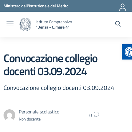
Vai ai contenuti
Vai al menu di navigazione
Vai al footer
Ministero dell'Istruzione e del Merito
Istituto Comprensivo
"Denza - C.mare 4"
Ap
Convocazione collegio
docenti 03.09.2024
Convocazione collegio docenti 03.09.2024
Personale scolastico
0
Non docente