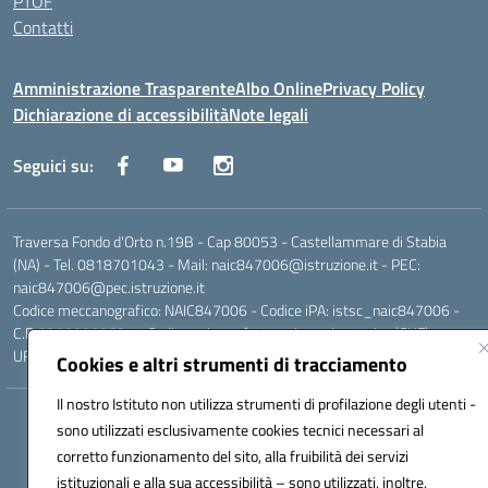
PTOF
Contatti
Amministrazione Trasparente
Albo Online
Privacy Policy
Dichiarazione di accessibilità
Note legali
Seguici su:
Traversa Fondo d'Orto n.19B - Cap 80053 - Castellammare di Stabia
(NA) - Tel. 0818701043 - Mail: naic847006@istruzione.it - PEC:
naic847006@pec.istruzione.it
Codice meccanografico: NAIC847006 - Codice iPA: istsc_naic847006 -
C.F. 82009060631 - Codice univoco fatturazione elettronica (CUF):
UFUAUC
Cookies e altri strumenti di tracciamento
Il nostro Istituto non utilizza strumenti di profilazione degli utenti -
Hosting & Powered by 3D Solution S.r.l.
sono utilizzati esclusivamente cookies tecnici necessari al
Concept & Design by Designers Italia
corretto funzionamento del sito, alla fruibilità dei servizi
istituzionali e alla sua accessibilità – sono utilizzati, inoltre,