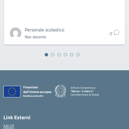
Personale scolastico
0
Non docente
Istituto Comprensivo
"Denza - C.mare 4"
Castellammare di Stabia
— Visita la pagina iniziale della scuola
Link Esterni
MIUR