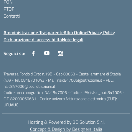
PON
PTOF
Contatti
Amministrazione Trasparente
Albo Online
Privacy Policy
Dichiarazione di accessibilità
Note legali
Seguici su:
Traversa Fondo d'Orto n.19B - Cap 80053 - Castellammare di Stabia
(NA) - Tel. 0818701043 - Mail: naic847006@istruzione.it - PEC:
naic847006@pec.istruzione.it
Codice meccanografico: NAIC847006 - Codice iPA: istsc_naic847006 -
C.F. 82009060631 - Codice univoco fatturazione elettronica (CUF):
UFUAUC
Hosting & Powered by 3D Solution S.r.l.
Concept & Design by Designers Italia