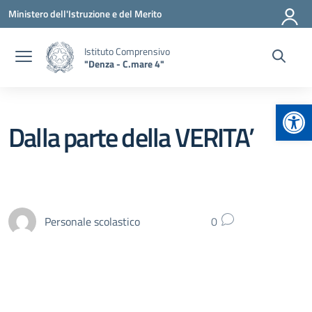
Vai ai contenuti
Vai al menu di navigazione
Vai al footer
Ministero dell'Istruzione e del Merito
Istituto Comprensivo
"Denza - C.mare 4"
Apr
Dalla parte della VERITA’
Personale scolastico
0