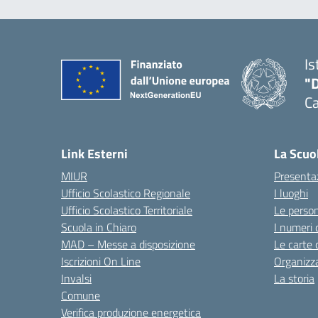
Is
"
C
— 
Link Esterni
La Scuo
MIUR
Presenta
Ufficio Scolastico Regionale
I luoghi
Ufficio Scolastico Territoriale
Le perso
Scuola in Chiaro
I numeri 
MAD – Messe a disposizione
Le carte 
Iscrizioni On Line
Organizz
Invalsi
La storia
Comune
Verifica produzione energetica