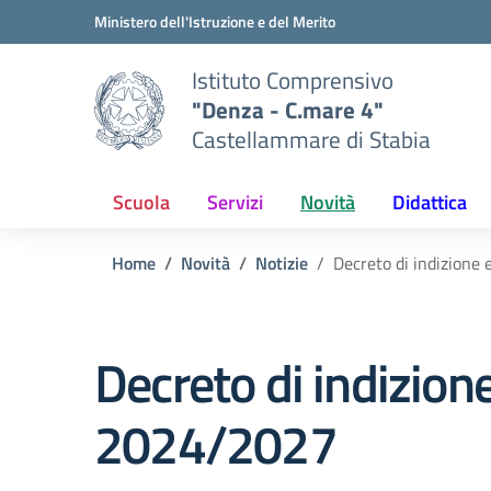
Vai ai contenuti
Vai al menu di navigazione
Vai al footer
Ministero dell'Istruzione e del Merito
Istituto Comprensivo
"Denza - C.mare 4"
Castellammare di Stabia
Scuola
Servizi
Novità
Didattica
Home
Novità
Notizie
Decreto di indizione 
Decreto di indizione
2024/2027