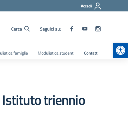
Accedi
Cerca
Seguici su:
Apr
listica famiglie
Modulistica studenti
Contatti
 Istituto triennio