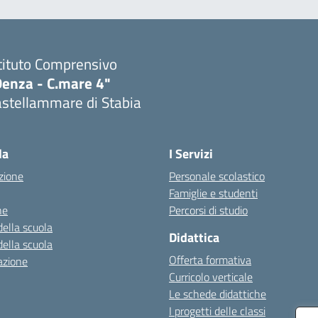
tituto Comprensivo
Denza - C.mare 4"
astellammare di Stabia
Visita la pagina iniziale della scuola
la
I Servizi
zione
Personale scolastico
Famiglie e studenti
ne
Percorsi di studio
della scuola
Didattica
della scuola
Offerta formativa
azione
Curricolo verticale
Le schede didattiche
I progetti delle classi