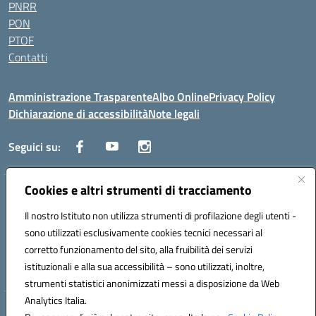
PNRR
PON
PTOF
Contatti
Amministrazione Trasparente
Albo Online
Privacy Policy
Dichiarazione di accessibilità
Note legali
Seguici su:
Cookies e altri strumenti di tracciamento
Traversa Fondo d'Orto n.19B - Cap 80053 - Castellammare di Stabia
(NA) - Tel. 0818701043 - Mail: naic847006@istruzione.it - PEC:
Il nostro Istituto non utilizza strumenti di profilazione degli utenti -
naic847006@pec.istruzione.it
sono utilizzati esclusivamente cookies tecnici necessari al
Codice meccanografico: NAIC847006 - Codice iPA: istsc_naic847006 -
corretto funzionamento del sito, alla fruibilità dei servizi
C.F. 82009060631 - Codice univoco fatturazione elettronica (CUF):
istituzionali e alla sua accessibilità – sono utilizzati, inoltre,
UFUAUC
strumenti statistici anonimizzati messi a disposizione da Web
Analytics Italia.
Hosting & Powered by 3D Solution S.r.l.