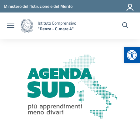
Vai ai contenuti
Vai al menu di navigazione
Vai al footer
Ministero dell'Istruzione e del Merito
Istituto Comprensivo
"Denza - C.mare 4"
Apr