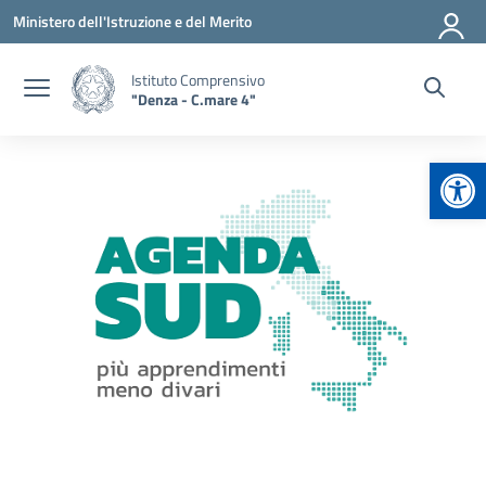
Vai ai contenuti
Vai al menu di navigazione
Vai al footer
Ministero dell'Istruzione e del Merito
Istituto Comprensivo
"Denza - C.mare 4"
Apr