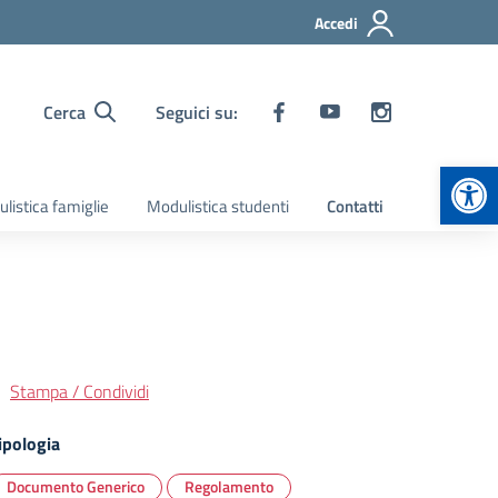
Accedi
Cerca
Seguici su:
Apr
listica famiglie
Modulistica studenti
Contatti
Stampa / Condividi
ipologia
Documento Generico
Regolamento