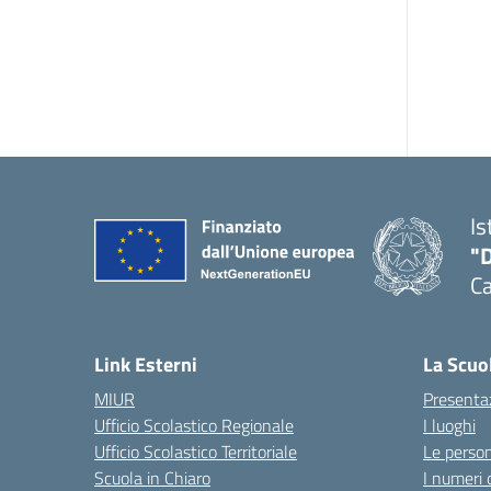
Is
"
C
— 
Link Esterni
La Scuo
MIUR
Presenta
Ufficio Scolastico Regionale
I luoghi
Ufficio Scolastico Territoriale
Le perso
Scuola in Chiaro
I numeri 