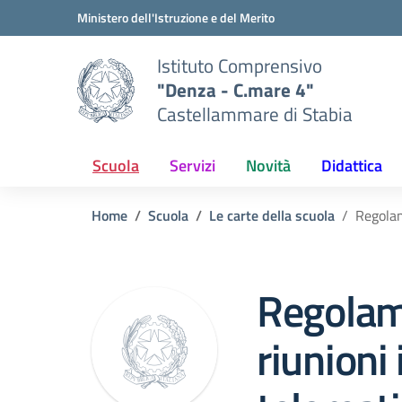
Vai ai contenuti
Vai al menu di navigazione
Vai al footer
Ministero dell'Istruzione e del Merito
Istituto Comprensivo
"Denza - C.mare 4"
Castellammare di Stabia
Scuola
Servizi
Novità
Didattica
Home
Scuola
Le carte della scuola
Regolam
Regolam
riunioni