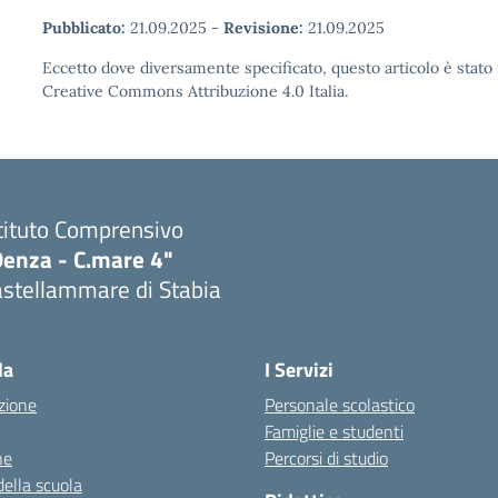
Pubblicato:
21.09.2025
-
Revisione:
21.09.2025
Eccetto dove diversamente specificato, questo articolo è stato 
Creative Commons Attribuzione 4.0 Italia.
tituto Comprensivo
Denza - C.mare 4"
astellammare di Stabia
Visita la pagina iniziale della scuola
la
I Servizi
zione
Personale scolastico
Famiglie e studenti
ne
Percorsi di studio
della scuola