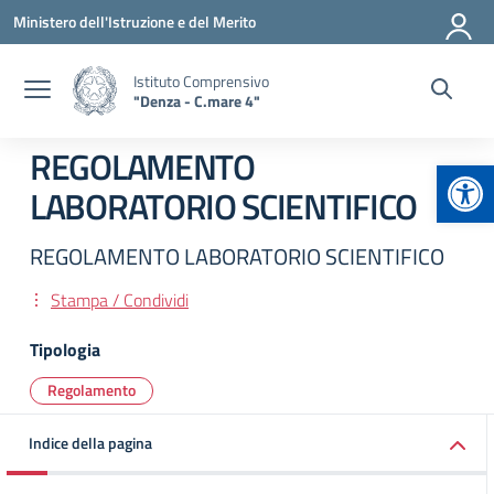
Vai ai contenuti
Vai al menu di navigazione
Vai al footer
Ministero dell'Istruzione e del Merito
Istituto Comprensivo
"Denza - C.mare 4"
REGOLAMENTO
Apr
LABORATORIO SCIENTIFICO
REGOLAMENTO LABORATORIO SCIENTIFICO
Stampa / Condividi
Tipologia
Regolamento
Indice della pagina