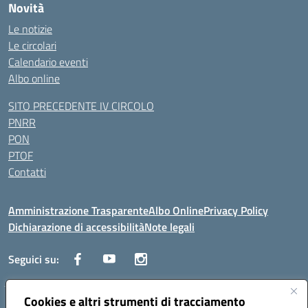
Novità
Le notizie
Le circolari
Calendario eventi
Albo online
SITO PRECEDENTE IV CIRCOLO
PNRR
PON
PTOF
Contatti
Amministrazione Trasparente
Albo Online
Privacy Policy
Dichiarazione di accessibilità
Note legali
Seguici su:
Cookies e altri strumenti di tracciamento
Traversa Fondo d'Orto n.19B - Cap 80053 - Castellammare di Stabia