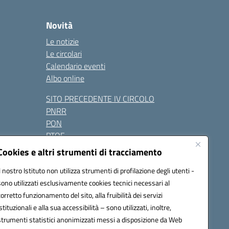
Novità
Le notizie
Le circolari
Calendario eventi
Albo online
SITO PRECEDENTE IV CIRCOLO
PNRR
PON
PTOF
Contatti
Cookies e altri strumenti di tracciamento
Il nostro Istituto non utilizza strumenti di profilazione degli utenti -
sono utilizzati esclusivamente cookies tecnici necessari al
Seguici su:
corretto funzionamento del sito, alla fruibilità dei servizi
istituzionali e alla sua accessibilità – sono utilizzati, inoltre,
one.it - PEC: naic847006@pec.istruzione.it
strumenti statistici anonimizzati messi a disposizione da Web