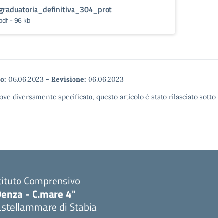
graduatoria_definitiva_304_prot
pdf - 96 kb
o:
06.06.2023
-
Revisione:
06.06.2023
ove diversamente specificato, questo articolo è stato rilasciato sott
tituto Comprensivo
Denza - C.mare 4"
astellammare di Stabia