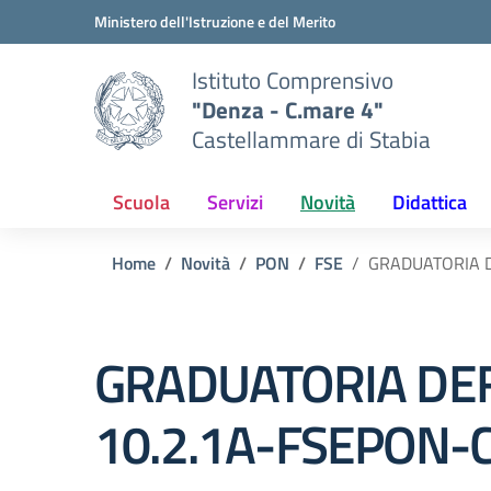
Vai ai contenuti
Vai al menu di navigazione
Vai al footer
Ministero dell'Istruzione e del Merito
Istituto Comprensivo
"Denza - C.mare 4"
Castellammare di Stabia
Scuola
Servizi
Novità
Didattica
Home
Novità
PON
FSE
GRADUATORIA D
GRADUATORIA DEF
10.2.1A-FSEPON-