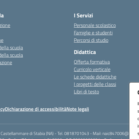
Visita la pagina iniziale della scuola
la
I Servizi
zione
Personale scolastico
Famiglie e studenti
ne
Percorsi di studio
della scuola
Didattica
della scuola
Offerta formativa
azione
Curricolo verticale
Le schede didattiche
I progetti delle classi
Libri di testo
icy
Dichiarazione di accessibilità
Note legali
 Castellammare di Stabia (NA) - Tel. 0818701043 - Mail: naic847006@istruzi