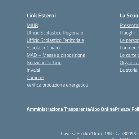
— 
Link Esterni
La Scuo
MIUR
Presenta
Ufficio Scolastico Regionale
I luoghi
Ufficio Scolastico Territoriale
Le perso
Scuola in Chiaro
I numeri 
MAD – Messe a disposizione
Le carte 
Iscrizioni On Line
Organizz
Invalsi
La storia
Comune
Verifica produzione energetica
Amministrazione Trasparente
Albo Online
Privacy Pol
Traversa Fondo d'Orto n.19B - Cap 80053 -