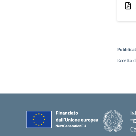
Pubblicat
Eccetto d
Is
"
C