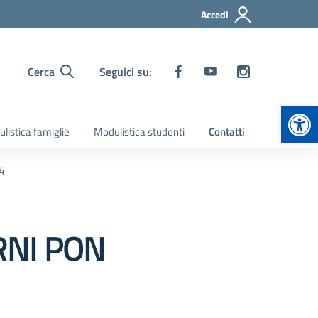
Accedi
Cerca
Seguici su:
Apr
listica famiglie
Modulistica studenti
Contatti
4
RNI PON