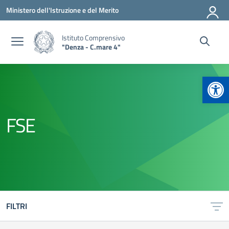
Vai ai contenuti
Vai al menu di navigazione
Vai al footer
Ministero dell'Istruzione e del Merito
Istituto Comprensivo
"Denza - C.mare 4"
Apr
FSE
FILTRI