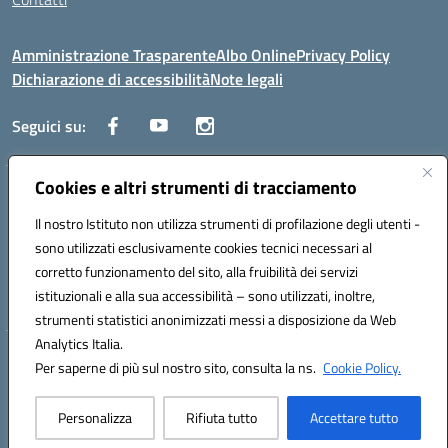
Amministrazione Trasparente
Albo Online
Privacy Policy
Dichiarazione di accessibilità
Note legali
Seguici su:
Cookies e altri strumenti di tracciamento
Traversa Fondo d'Orto n.19B - Cap 80053 - Castellammare di Stabia
(NA) - Tel. 0818701043 - Mail: naic847006@istruzione.it - PEC:
Il nostro Istituto non utilizza strumenti di profilazione degli utenti -
naic847006@pec.istruzione.it
sono utilizzati esclusivamente cookies tecnici necessari al
Codice meccanografico: NAIC847006 - Codice iPA: istsc_naic847006 -
corretto funzionamento del sito, alla fruibilità dei servizi
C.F. 82009060631 - Codice univoco fatturazione elettronica (CUF):
istituzionali e alla sua accessibilità – sono utilizzati, inoltre,
UFUAUC
strumenti statistici anonimizzati messi a disposizione da Web
Analytics Italia.
Hosting & Powered by 3D Solution S.r.l.
Per saperne di più sul nostro sito, consulta la ns.
Cookie Policy.
Concept & Design by Designers Italia
Personalizza
Rifiuta tutto
Accettare tutto