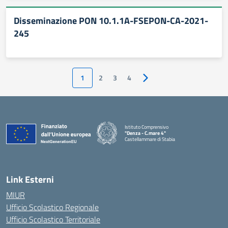
Disseminazione PON 10.1.1A-FSEPON-CA-2021-
245
1
2
3
4
Pagina successiva
Istituto Comprensivo
"Denza - C.mare 4"
Castellammare di Stabia
— Visita la pagina iniziale della scuola
Link Esterni
MIUR
Ufficio Scolastico Regionale
Ufficio Scolastico Territoriale