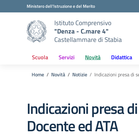
Vai ai contenuti
Vai al menu di navigazione
Vai al footer
Ministero dell'Istruzione e del Merito
Istituto Comprensivo
"Denza - C.mare 4"
Castellammare di Stabia
Scuola
Servizi
Novità
Didattica
Home
Novità
Notizie
Indicazioni presa di
Indicazioni presa d
Docente ed ATA