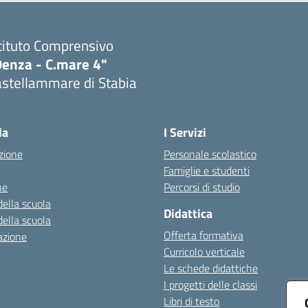
tituto Comprensivo
Denza - C.mare 4"
astellammare di Stabia
Visita la pagina iniziale della scuola
la
I Servizi
zione
Personale scolastico
Famiglie e studenti
ne
Percorsi di studio
della scuola
Didattica
della scuola
Offerta formativa
azione
Curricolo verticale
Le schede didattiche
I progetti delle classi
Libri di testo