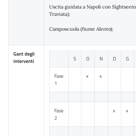
Uscita guidata a Napoli con Sightseeing
Traviata);
Camposcuola (fiume Alento);
Gant degli
S
O
N
D
G
interventi
Fase
x
x
1
Fase
x
x
2