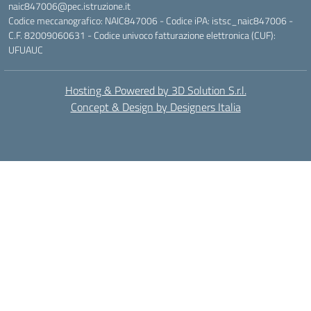
naic847006@pec.istruzione.it
Codice meccanografico: NAIC847006 - Codice iPA: istsc_naic847006 -
C.F. 82009060631 - Codice univoco fatturazione elettronica (CUF):
UFUAUC
Hosting & Powered by 3D Solution S.r.l.
Concept & Design by Designers Italia