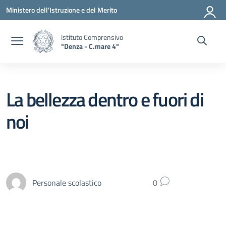
Vai ai contenuti
Vai al menu di navigazione
Vai al footer
Ministero dell'Istruzione e del Merito
Istituto Comprensivo
"Denza - C.mare 4"
La bellezza dentro e fuori di
noi
Personale scolastico
0