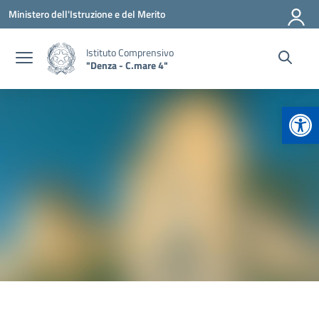
Vai ai contenuti
Vai al menu di navigazione
Vai al footer
Ministero dell'Istruzione e del Merito
Istituto Comprensivo
"Denza - C.mare 4"
Apr