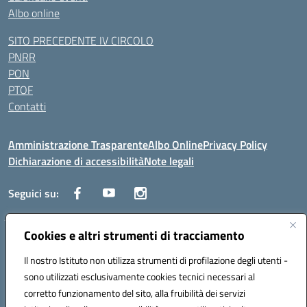
Albo online
SITO PRECEDENTE IV CIRCOLO
PNRR
PON
PTOF
Contatti
Amministrazione Trasparente
Albo Online
Privacy Policy
Dichiarazione di accessibilità
Note legali
Seguici su:
Cookies e altri strumenti di tracciamento
Traversa Fondo d'Orto n.19B - Cap 80053 - Castellammare di Stabia
(NA) - Tel. 0818701043 - Mail: naic847006@istruzione.it - PEC:
Il nostro Istituto non utilizza strumenti di profilazione degli utenti -
naic847006@pec.istruzione.it
sono utilizzati esclusivamente cookies tecnici necessari al
Codice meccanografico: NAIC847006 - Codice iPA: istsc_naic847006 -
corretto funzionamento del sito, alla fruibilità dei servizi
C.F. 82009060631 - Codice univoco fatturazione elettronica (CUF):