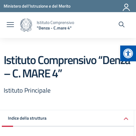
Vai ai contenuti
Vai al menu di navigazione
Vai al footer
Ministero dell'Istruzione e del Merito
Istituto Comprensivo
"Denza - C.mare 4"
Apr
Istituto Comprensivo “Denza
– C. MARE 4”
Istituto Principale
Indice della struttura