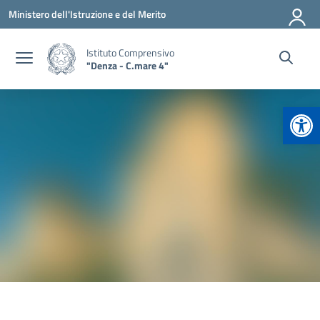
Vai ai contenuti
Vai al menu di navigazione
Vai al footer
Ministero dell'Istruzione e del Merito
Istituto Comprensivo
"Denza - C.mare 4"
Apr