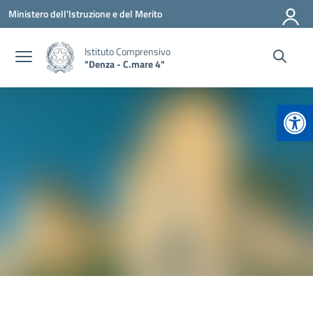
Vai ai contenuti
Vai al menu di navigazione
Vai al footer
Ministero dell'Istruzione e del Merito
Istituto Comprensivo
"Denza - C.mare 4"
Apr