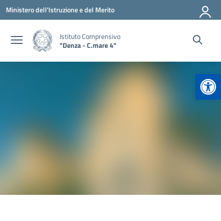
Vai ai contenuti
Vai al menu di navigazione
Vai al footer
Ministero dell'Istruzione e del Merito
Istituto Comprensivo
"Denza - C.mare 4"
Apr