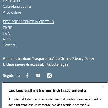
Le circolari
Calendario eventi
Albo online
SITO PRECEDENTE IV CIRCOLO
PNRR
PON
PTOF
Contatti
Amministrazione Trasparente
Albo Online
Privacy Policy
Dichiarazione di accessibilità
Note legali
Seguici su:
Cookies e altri strumenti di tracciamento
Traversa Fondo d'Orto n.19B - Cap 80053 - Castellammare di Stabia
(NA) - Tel. 0818701043 - Mail: naic847006@istruzione.it - PEC:
Il nostro Istituto non utilizza strumenti di profilazione degli utenti -
naic847006@pec.istruzione.it
sono utilizzati esclusivamente cookies tecnici necessari al
Codice meccanografico: NAIC847006 - Codice iPA: istsc_naic847006 -