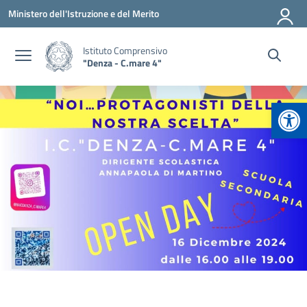
Vai ai contenuti
Vai al menu di navigazione
Vai al footer
Ministero dell'Istruzione e del Merito
Istituto Comprensivo
"Denza - C.mare 4"
Apr