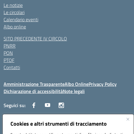
Le notizie
Le circolari
Calendario eventi
Albo online
SITO PRECEDENTE IV CIRCOLO
PNRR
PON
PTOF
Contatti
Amministrazione Trasparente
Albo Online
Privacy Policy
Dichiarazione di accessibilità
Note legali
Seguici su:
Cookies e altri strumenti di tracciamento
Traversa Fondo d'Orto n.19B - Cap 80053 - Castellammare di Stabia
(NA) - Tel. 0818701043 - Mail: naic847006@istruzione.it - PEC: