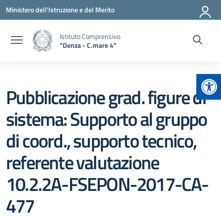
Vai ai contenuti
Vai al menu di navigazione
Vai al footer
Ministero dell'Istruzione e del Merito
Istituto Comprensivo
"Denza - C.mare 4"
Apr
Pubblicazione grad. figure di
sistema: Supporto al gruppo
di coord., supporto tecnico,
referente valutazione
10.2.2A-FSEPON-2017-CA-
477