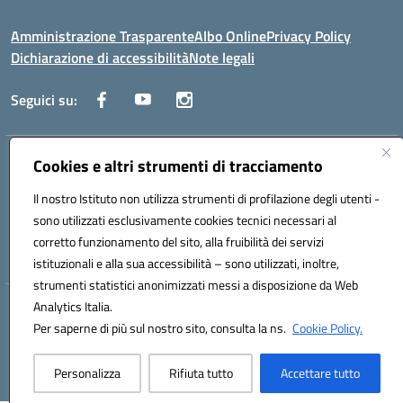
Amministrazione Trasparente
Albo Online
Privacy Policy
Dichiarazione di accessibilità
Note legali
Seguici su:
Traversa Fondo d'Orto n.19B - Cap 80053 - Castellammare di Stabia
Cookies e altri strumenti di tracciamento
(NA) - Tel. 0818701043 - Mail: naic847006@istruzione.it - PEC:
Il nostro Istituto non utilizza strumenti di profilazione degli utenti -
naic847006@pec.istruzione.it
Codice meccanografico: NAIC847006 - Codice iPA: istsc_naic847006 -
sono utilizzati esclusivamente cookies tecnici necessari al
C.F. 82009060631 - Codice univoco fatturazione elettronica (CUF):
corretto funzionamento del sito, alla fruibilità dei servizi
UFUAUC
istituzionali e alla sua accessibilità – sono utilizzati, inoltre,
strumenti statistici anonimizzati messi a disposizione da Web
Analytics Italia.
Hosting & Powered by 3D Solution S.r.l.
Per saperne di più sul nostro sito, consulta la ns.
Cookie Policy.
Concept & Design by Designers Italia
Personalizza
Rifiuta tutto
Accettare tutto