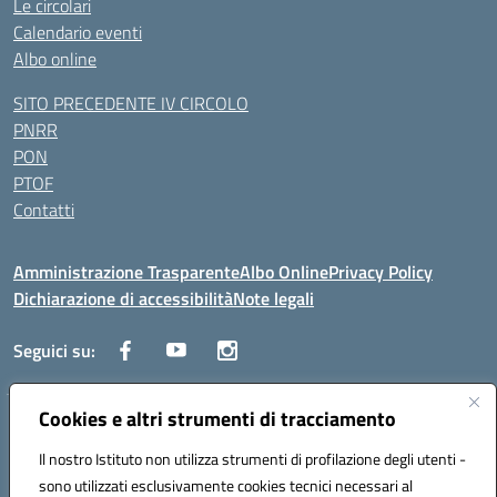
Le circolari
Calendario eventi
Albo online
SITO PRECEDENTE IV CIRCOLO
PNRR
PON
PTOF
Contatti
Amministrazione Trasparente
Albo Online
Privacy Policy
Dichiarazione di accessibilità
Note legali
Seguici su:
Cookies e altri strumenti di tracciamento
Traversa Fondo d'Orto n.19B - Cap 80053 - Castellammare di Stabia
(NA) - Tel. 0818701043 - Mail: naic847006@istruzione.it - PEC:
Il nostro Istituto non utilizza strumenti di profilazione degli utenti -
naic847006@pec.istruzione.it
sono utilizzati esclusivamente cookies tecnici necessari al