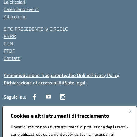
Le circolari
Calendario eventi
Albo online
SITO PRECEDENTE IV CIRCOLO
PNRR
PON
PTOF
Contatti
Amministrazione Trasparente
Albo Online
Privacy Policy
Dichiarazione di accessibilità
Note legali
Seguici su:
Cookies e altri strumenti di tracciamento
Traversa Fondo d'Orto n.19B - Cap 80053 - Castellammare di Stabia
(NA) - Tel. 0818701043 - Mail: naic847006@istruzione.it - PEC:
Il nostro Istituto non utilizza strumenti di profilazione degli utenti -
naic847006@pec.istruzione.it
sono utilizzati esclusivamente cookies tecnici necessari al