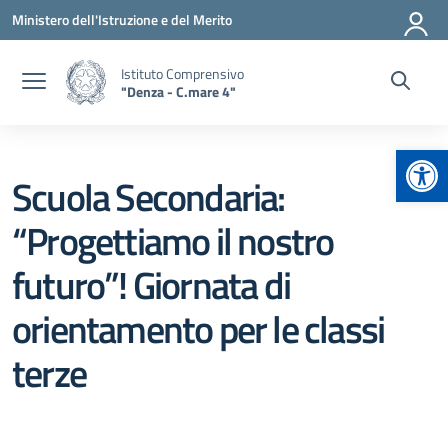
Vai ai contenuti
Vai al menu di navigazione
Vai al footer
Ministero dell'Istruzione e del Merito
Istituto Comprensivo
"Denza - C.mare 4"
Apr
Scuola Secondaria:
“Progettiamo il nostro
futuro”! Giornata di
orientamento per le classi
terze