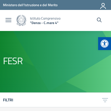
Vai ai contenuti
Vai al menu di navigazione
Vai al footer
Ministero dell'Istruzione e del Merito
Istituto Comprensivo
"Denza - C.mare 4"
Apr
FESR
FILTRI