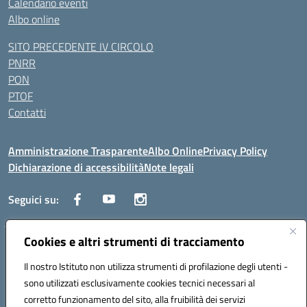
Calendario eventi
Albo online
SITO PRECEDENTE IV CIRCOLO
PNRR
PON
PTOF
Contatti
Amministrazione Trasparente
Albo Online
Privacy Policy
Dichiarazione di accessibilità
Note legali
Seguici su:
Cookies e altri strumenti di tracciamento
Traversa Fondo d'Orto n.19B - Cap 80053 - Castellammare di Stabia
(NA) - Tel. 0818701043 - Mail: naic847006@istruzione.it - PEC:
Il nostro Istituto non utilizza strumenti di profilazione degli utenti -
naic847006@pec.istruzione.it
sono utilizzati esclusivamente cookies tecnici necessari al
Codice meccanografico: NAIC847006 - Codice iPA: istsc_naic847006 -
corretto funzionamento del sito, alla fruibilità dei servizi
C.F. 82009060631 - Codice univoco fatturazione elettronica (CUF):