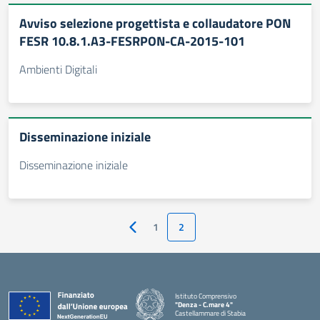
Avviso selezione progettista e collaudatore PON
FESR 10.8.1.A3-FESRPON-CA-2015-101
Ambienti Digitali
Disseminazione iniziale
Disseminazione iniziale
1
2
Pagina precedente
Istituto Comprensivo
"Denza - C.mare 4"
Castellammare di Stabia