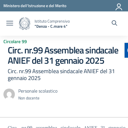
Vai ai contenuti
Vai al menu di navigazione
Vai al footer
Ministero dell'Istruzione e del Merito
Istituto Comprensivo
"Denza - C.mare 4"
Circolare 99
Circ. nr.99 Assemblea sindacale
ANIEF del 31 gennaio 2025
Circ. nr.99 Assemblea sindacale ANIEF del 31
gennaio 2025
Personale scolastico
Non docente
Circ._nr.99_assemblea_sindacale_ANIEF_31_gennaio