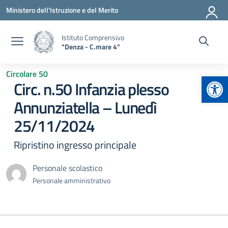
Vai ai contenuti
Vai al menu di navigazione
Vai al footer
Ministero dell'Istruzione e del Merito
Istituto Comprensivo
"Denza - C.mare 4"
Circolare 50
Apr
Circ. n.50 Infanzia plesso
Annunziatella – Lunedì
25/11/2024
Ripristino ingresso principale
Personale scolastico
Personale amministrativo