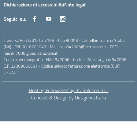
Dichiarazione di accessibilità
Note legali
Seguici su:
Traversa Fondo d'Orto n.19B - Cap 80053 - Castellammare di Stabia
(NA) - Tel. 0818701043 - Mail: naic847006@istruzione.it - PEC:
naic847006@pec.istruzione.it
Codice meccanografico: NAIC847006 - Codice iPA: istsc_naic847006 -
C.F. 82009060631 - Codice univoco fatturazione elettronica (CUF):
UFUAUC
Hosting & Powered by 3D Solution S.r.l.
Concept & Design by Designers Italia