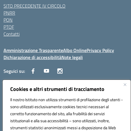
SITO PRECEDENTE IV CIRCOLO
PNRR
PON
PTOF
Contatti
Amministrazione Trasparente
Albo Online
Privacy Policy
Dichiarazione di accessibilità
Note legali
Seguici su:
Cookies e altri strumenti di tracciamento
Traversa Fondo d'Orto n.19B - Cap 80053 - Castellammare di Stabia
(NA) - Tel. 0818701043 - Mail: naic847006@istruzione.it - PEC:
Il nostro Istituto non utilizza strumenti di profilazione degli utenti -
naic847006@pec.istruzione.it
sono utilizzati esclusivamente cookies tecnici necessari al
Codice meccanografico: NAIC847006 - Codice iPA: istsc_naic847006 -
corretto funzionamento del sito, alla fruibilità dei servizi
C.F. 82009060631 - Codice univoco fatturazione elettronica (CUF):
istituzionali e alla sua accessibilità – sono utilizzati, inoltre,
UFUAUC
strumenti statistici anonimizzati messi a disposizione da Web