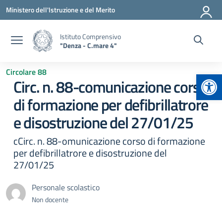
Vai ai contenuti
Vai al menu di navigazione
Vai al footer
Ministero dell'Istruzione e del Merito
Istituto Comprensivo
"Denza - C.mare 4"
Circolare 88
Apr
Circ. n. 88-comunicazione corso
di formazione per defibrillatrore
e disostruzione del 27/01/25
cCirc. n. 88-omunicazione corso di formazione
per defibrillatrore e disostruzione del
27/01/25
Personale scolastico
Non docente