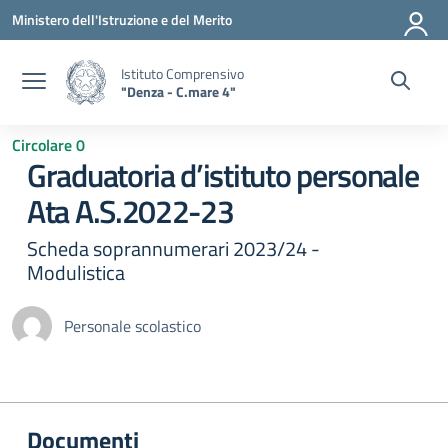
Vai ai contenuti
Vai al menu di navigazione
Vai al footer
Ministero dell'Istruzione e del Merito
Istituto Comprensivo
"Denza - C.mare 4"
Circolare 0
Graduatoria d’istituto personale
Ata A.S.2022-23
Scheda soprannumerari 2023/24 -
Modulistica
Personale scolastico
Documenti