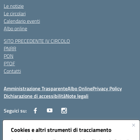
Le notizie
Le circolari
Calendario eventi
Albo online
SITO PRECEDENTE IV CIRCOLO
PNRR
PON
PTOF
Contatti
Amministrazione Trasparente
Albo Online
Privacy Policy
Dichiarazione di accessibilità
Note legali
Seguici su:
Cookies e altri strumenti di tracciamento
Traversa Fondo d'Orto n.19B - Cap 80053 - Castellammare di Stabia
(NA) - Tel. 0818701043 - Mail: naic847006@istruzione.it - PEC: