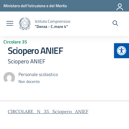
Vai ai contenuti
Vai al menu di navigazione
Vai al footer
Ministero dell'Istruzione e del Merito
Istituto Comprensivo
"Denza - C.mare 4"
Circolare 35
Apr
Sciopero ANIEF
Sciopero ANIEF
Personale scolastico
Non docente
CIRCOLARE_N_35_Sciopero_ANIEF