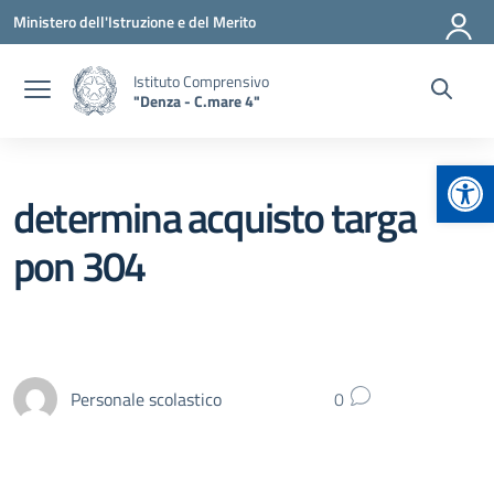
Vai ai contenuti
Vai al menu di navigazione
Vai al footer
Ministero dell'Istruzione e del Merito
Istituto Comprensivo
"Denza - C.mare 4"
Apr
determina acquisto targa
pon 304
Personale scolastico
0