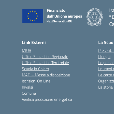
Is
"
C
— 
Link Esterni
La Scuo
MIUR
Presenta
Ufficio Scolastico Regionale
I luoghi
Ufficio Scolastico Territoriale
Le perso
Scuola in Chiaro
I numeri 
MAD – Messe a disposizione
Le carte 
Iscrizioni On Line
Organizz
Invalsi
La storia
Comune
Verifica produzione energetica