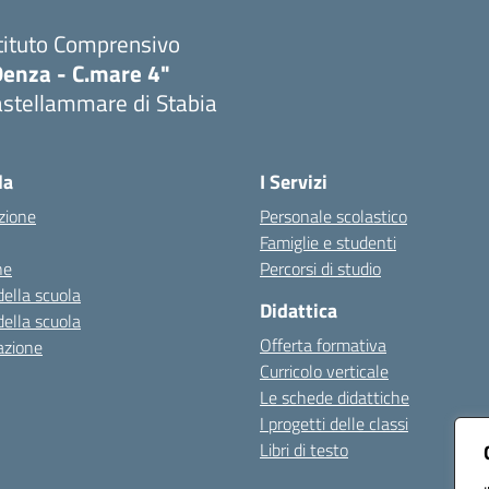
tituto Comprensivo
Denza - C.mare 4"
astellammare di Stabia
Visita la pagina iniziale della scuola
la
I Servizi
zione
Personale scolastico
Famiglie e studenti
ne
Percorsi di studio
della scuola
Didattica
della scuola
Offerta formativa
azione
Curricolo verticale
Le schede didattiche
I progetti delle classi
Libri di testo