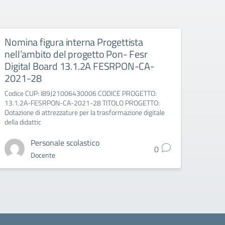
Nomina figura interna Progettista
Avvi
nell’ambito del progetto Pon- Fesr
per i
Digital Board 13.1.2A FESRPON-CA-
PRO
2021-28
Codic
13.1.
Codice CUP: I89J21006430006 CODICE PROGETTO:
Dotazio
13.1.2A-FESRPON-CA-2021-28 TITOLO PROGETTO:
della d
Dotazione di attrezzature per la trasformazione digitale
della didattic
Personale scolastico
0
Docente