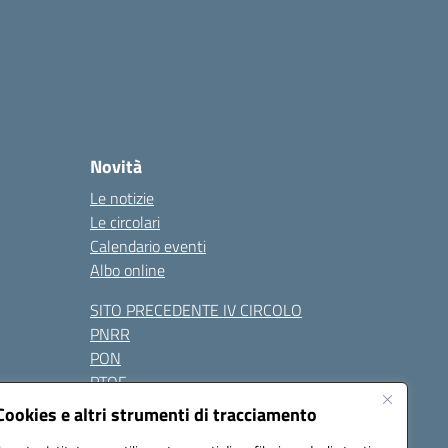
Novità
Le notizie
Le circolari
Calendario eventi
Albo online
SITO PRECEDENTE IV CIRCOLO
PNRR
PON
PTOF
Contatti
Cookies e altri strumenti di tracciamento