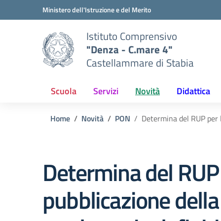
Vai ai contenuti
Vai al menu di navigazione
Vai al footer
Ministero dell'Istruzione e del Merito
Istituto Comprensivo
"Denza - C.mare 4"
Castellammare di Stabia
Scuola
Servizi
Novità
Didattica
Home
Novità
PON
Determina del RUP per 
Determina del RUP 
pubblicazione della