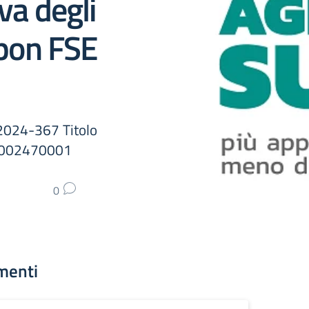
va degli
pon FSE
2024-367 Titolo
3002470001
0
menti