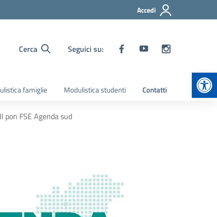
Accedi
Cerca
Seguici su:
Apr
listica famiglie
Modulistica studenti
Contatti
RNI pon FSE Agenda sud