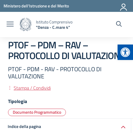
Vai ai contenuti
Vai al menu di navigazione
Vai al footer
Ministero dell'Istruzione e del Merito
Istituto Comprensivo
"Denza - C.mare 4"
PTOF – PDM – RAV –
Apr
PROTOCOLLO DI VALUTAZIONE
PTOF - PDM - RAV - PROTOCOLLO DI
VALUTAZIONE
Stampa / Condividi
Tipologia
Documento Programmatico
Indice della pagina