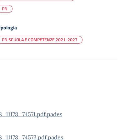
PN
ipologia
PN SCUOLA E COMPETENZE 2021-2027
178_74571.pdf.pades
1178_74573.pdf.pades