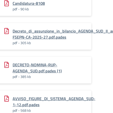
s
Candidatura-8108
pdf - 90 kb
licit__DISSEMINAZIONE_INIZIALE_–
Decreto_di_assunzione_in_bilancio_AGENDA_SUD_II_a
FSEPN-CA-2025-27.pdf.pades
pdf - 305 kb
80007
DECRETO-NOMINA-RUP-
AGENDA_SUD.pdf.pades (1)
pdf - 385 kb
AVVISO_FIGURE_DI_SISTEMA_AGENDA_SUD-
1-12.pdf.pades
pdf - 568 kb