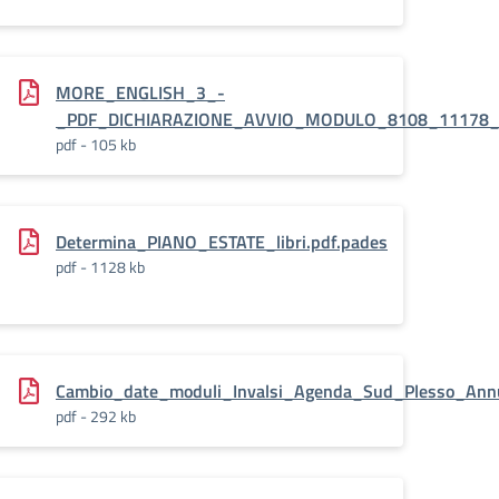
MORE_ENGLISH_3_-
178_74573.pdf.pades
_PDF_DICHIARAZIONE_AVVIO_MODULO_8108_11178_7
pdf - 105 kb
Determina_PIANO_ESTATE_libri.pdf.pades
178_74596.pdf.pades
pdf - 1128 kb
ades
Cambio_date_moduli_Invalsi_Agenda_Sud_Plesso_Annun
pdf - 292 kb