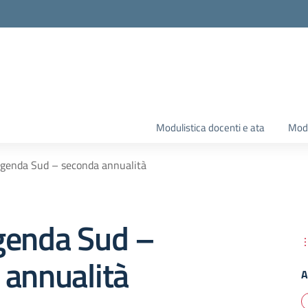
Modulistica docenti e ata
Modu
genda Sud – seconda annualità
genda Sud –
 annualità
A