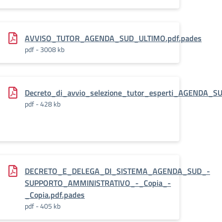
ades
AVVISO_TUTOR_AGENDA_SUD_ULTIMO.pdf.pades
pdf - 3008 kb
Decreto_di_avvio_selezione_tutor_esperti_AGENDA_SU
pdf - 428 kb
DA_SUD.pdf.pades
DECRETO_E_DELEGA_DI_SISTEMA_AGENDA_SUD_-
SUPPORTO_AMMINISTRATIVO_-_Copia_-
_Copia.pdf.pades
pdf - 405 kb