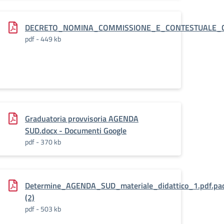
DECRETO_NOMINA_COMMISSIONE_E_CONTESTUALE_C
pdf - 449 kb
0_25_.pdf.pades_.pdf
Graduatoria provvisoria AGENDA
SUD.docx - Documenti Google
pdf - 370 kb
Determine_AGENDA_SUD_materiale_didattico_1.pdf.pa
6.A1.B-
(2)
pdf - 503 kb