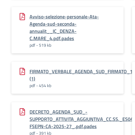
Avviso-selezione-personale-Ata-
Agenda-sud-seconda-
annualit__IC_DENZA-
C.MARE_4.pdf.pades
pdf - 519 kb
FIRMATO_VERBALE_AGENDA_SUD_FIRMATO_17_1
(1)
pdf - 454 kb
DECRETO_AGENDA_SUD_-
SUPPORTO_ATTIVITA_AGGIUNTIVA_CC.SS._ES04.
FSEPN-CA-2025-27_.pdf.pades
pdf - 391 kb