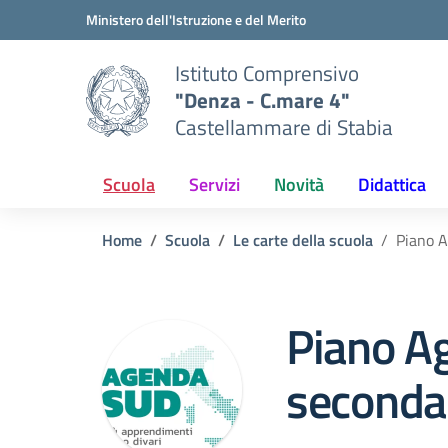
Vai ai contenuti
Vai al menu di navigazione
Vai al footer
Ministero dell'Istruzione e del Merito
Istituto Comprensivo
"Denza - C.mare 4"
Castellammare di Stabia
Scuola
Servizi
Novità
Didattica
Home
Scuola
Le carte della scuola
Piano A
Piano A
seconda