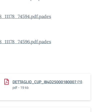
1178_74594.pdf.pades
1178_74596.pdf.pades
DETTAGLIO_CUP_I84D25000180007 (1)
pdf - 19 kb