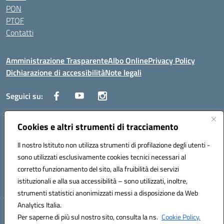
PON
PTOF
Contatti
Amministrazione Trasparente
Albo Online
Privacy Policy
Dichiarazione di accessibilità
Note legali
Seguici su:
Cookies e altri strumenti di tracciamento
Traversa Fondo d'Orto n.19B - Cap 80053 - Castellammare di Stabia
(NA) - Tel. 0818701043 - Mail: naic847006@istruzione.it - PEC:
Il nostro Istituto non utilizza strumenti di profilazione degli utenti -
naic847006@pec.istruzione.it
sono utilizzati esclusivamente cookies tecnici necessari al
Codice meccanografico: NAIC847006 - Codice iPA: istsc_naic847006 -
corretto funzionamento del sito, alla fruibilità dei servizi
C.F. 82009060631 - Codice univoco fatturazione elettronica (CUF):
istituzionali e alla sua accessibilità – sono utilizzati, inoltre,
UFUAUC
strumenti statistici anonimizzati messi a disposizione da Web
Analytics Italia.
Hosting & Powered by 3D Solution S.r.l.
Per saperne di più sul nostro sito, consulta la ns.
Cookie Policy.