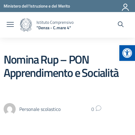
Vai ai contenuti
Vai al menu di navigazione
Vai al footer
Ministero dell'Istruzione e del Merito
Istituto Comprensivo
"Denza - C.mare 4"
Apr
Nomina Rup – PON
Apprendimento e Socialità
Personale scolastico
0