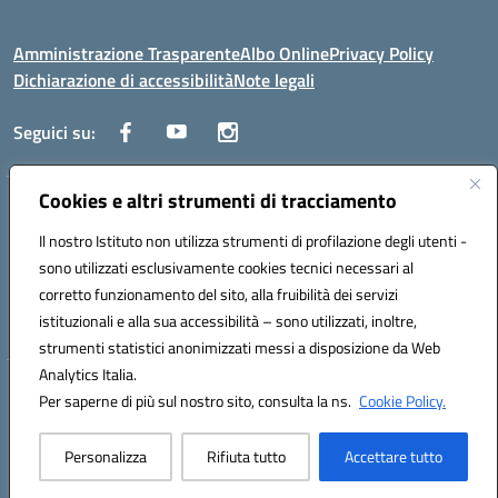
Amministrazione Trasparente
Albo Online
Privacy Policy
Dichiarazione di accessibilità
Note legali
Seguici su:
Cookies e altri strumenti di tracciamento
Traversa Fondo d'Orto n.19B - Cap 80053 - Castellammare di Stabia
(NA) - Tel. 0818701043 - Mail: naic847006@istruzione.it - PEC:
Il nostro Istituto non utilizza strumenti di profilazione degli utenti -
naic847006@pec.istruzione.it
sono utilizzati esclusivamente cookies tecnici necessari al
Codice meccanografico: NAIC847006 - Codice iPA: istsc_naic847006 -
corretto funzionamento del sito, alla fruibilità dei servizi
C.F. 82009060631 - Codice univoco fatturazione elettronica (CUF):
istituzionali e alla sua accessibilità – sono utilizzati, inoltre,
UFUAUC
strumenti statistici anonimizzati messi a disposizione da Web
Analytics Italia.
Hosting & Powered by 3D Solution S.r.l.
Per saperne di più sul nostro sito, consulta la ns.
Cookie Policy.
Concept & Design by Designers Italia
Personalizza
Rifiuta tutto
Accettare tutto