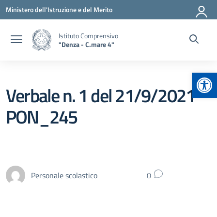
Vai ai contenuti
Vai al menu di navigazione
Vai al footer
Ministero dell'Istruzione e del Merito
Istituto Comprensivo
"Denza - C.mare 4"
Apr
Verbale n. 1 del 21/9/2021
PON_245
Personale scolastico
0