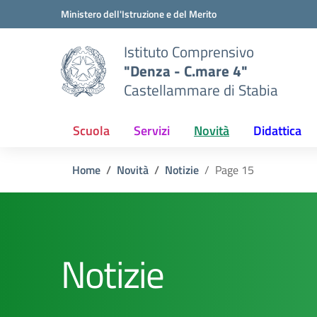
Vai ai contenuti
Vai al menu di navigazione
Vai al footer
Ministero dell'Istruzione e del Merito
Istituto Comprensivo
"Denza - C.mare 4"
Castellammare di Stabia
Scuola
Servizi
Novità
Didattica
Home
Novità
Notizie
Page 15
Notizie