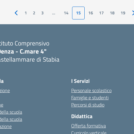
1
2
3
…
14
15
16
17
18
19
Pagina precedente
tituto Comprensivo
Denza - C.mare 4"
astellammare di Stabia
Visita la pagina iniziale della scuola
la
I Servizi
zione
Personale scolastico
Famiglie e studenti
ne
Percorsi di studio
della scuola
Didattica
della scuola
Offerta formativa
azione
Curricolo verticale