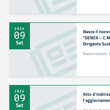
2024
Nasce il nuov
09
“DENZA – C.MA
Set
Dirigente Sco
Nuova mission "Al
2024
Atto d’indiriz
09
l’aggiornamen
Set