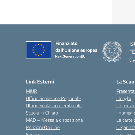
Is
"
C
— 
Link Esterni
La Scuo
MIUR
Presenta
Ufficio Scolastico Regionale
I luoghi
Ufficio Scolastico Territoriale
Le perso
Scuola in Chiaro
I numeri 
MAD – Messe a disposizione
Le carte 
Iscrizioni On Line
Organizz
Invalsi
La storia