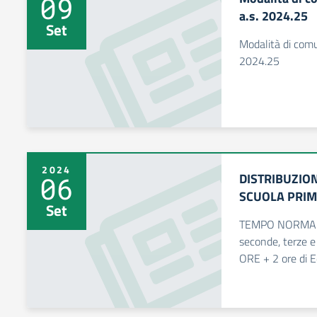
09
a.s. 2024.25
Set
Modalità di comun
2024.25
2024
DISTRIBUZION
06
SCUOLA PRIM
Set
TEMPO NORMALE 
seconde, terze
ORE + 2 ore di Ed