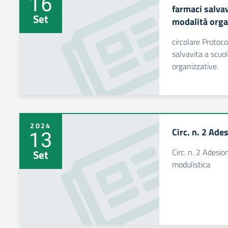
16
farmaci salvav
Set
modalità orga
circolare Protoc
salvavita a scuo
organizzative.
2024
Circ. n. 2 Ade
13
Circ. n. 2 Adesio
Set
modulistica