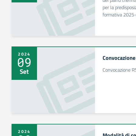
del paino trienn
per la predisposi
formativa 2025
2024
Convocazione
09
Convocazione R
Set
2024
Modalità di co