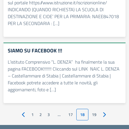
sul portale https://www.istruzione.it/iscrizionionline/
INDICANDO (QUANDO RICHIESTA) LA SCUOLA DI
DESTINAZIONE E CIOE’ PER LA PRIMARIA: NAEE847018
PER LA SECONDARIA : […]
SIAMO SU FACEBOOK !!!
L’istituto Comprensivo “L. DENZA” ha finalmente la sua
pagina FACEBOOK!!!!!!! Cliccando sul LINK NAIC L. DENZA
– Castellammare di Stabia | Castellammare di Stabia |
Facebook potrete accedere a tutte le novità, gli
aggiornamenti, foto e […]
1
2
3
…
17
18
19
Pagina precedente
Pagina succes