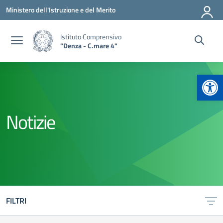
Vai ai contenuti
Vai al menu di navigazione
Vai al footer
Ministero dell'Istruzione e del Merito
Istituto Comprensivo
"Denza - C.mare 4"
Apr
Notizie
FILTRI