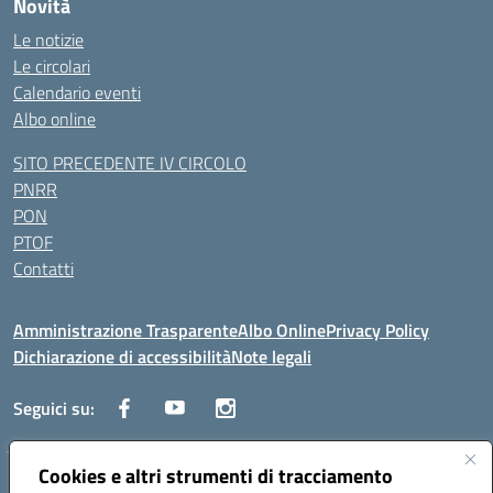
Novità
Le notizie
Le circolari
Calendario eventi
Albo online
SITO PRECEDENTE IV CIRCOLO
PNRR
PON
PTOF
Contatti
Amministrazione Trasparente
Albo Online
Privacy Policy
Dichiarazione di accessibilità
Note legali
Seguici su:
Cookies e altri strumenti di tracciamento
Traversa Fondo d'Orto n.19B - Cap 80053 - Castellammare di Stabia