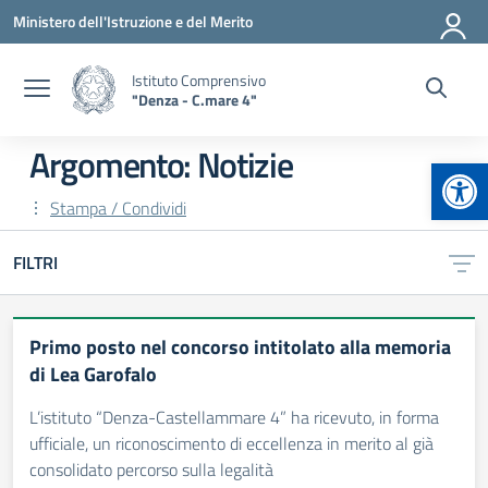
Vai ai contenuti
Vai al menu di navigazione
Vai al footer
Ministero dell'Istruzione e del Merito
Istituto Comprensivo
"Denza - C.mare 4"
Argomento: Notizie
Apr
Stampa / Condividi
FILTRI
Primo posto nel concorso intitolato alla memoria
di Lea Garofalo
L’istituto “Denza-Castellammare 4” ha ricevuto, in forma
ufficiale, un riconoscimento di eccellenza in merito al già
consolidato percorso sulla legalità