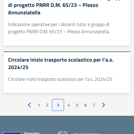
di progetto PNRR D.M. 65/23 – Plesso
Annunziatella
Indicazione operative per i docenti tutor e gruppo di
progetto PNRR D.M. 65/23 – Plesso Annunziatella
Circolare inizio trasporto scolastico per l’a.s.
2024/25
Circolare inizio trasporto scolastico per l'a.s. 2024/25
1
2
3
4
5
6
7
Pagina precedente
Pagina successiv
Istituto Comprensivo