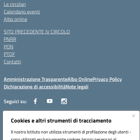
Le circolari
Calendario eventi
Albo online
SITO PRECEDENTE IV CIRCOLO
PNRR
PON
PTOF
Contatti
Amministrazione Trasparente
Albo Online
Privacy Policy
Dichiarazione di accessibilità
Note legali
Seguici su:
Cookies e altri strumenti di tracciamento
Traversa Fondo d'Orto n.19B - Cap 80053 - Castellammare di Stabia
(NA) - Tel. 0818701043 - Mail: naic847006@istruzione.it - PEC:
Il nostro Istituto non utilizza strumenti di profilazione degli utenti -
naic847006@pec.istruzione.it
sono utilizzati esclusivamente cookies tecnici necessari al