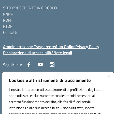
SITO PRECEDENTE IV CIRCOLO
PNRR
PON
PTOF
Contatti
Amministrazione Trasparente
Albo Online
Privacy Policy
Dichiarazione di accessibilità
Note legali
Seguici su:
Cookies e altri strumenti di tracciamento
Traversa Fondo d'Orto n.19B - Cap 80053 - Castellammare di Stabia
(NA) - Tel. 0818701043 - Mail: naic847006@istruzione.it - PEC:
Il nostro Istituto non utilizza strumenti di profilazione degli utenti -
naic847006@pec.istruzione.it
sono utilizzati esclusivamente cookies tecnici necessari al
Codice meccanografico: NAIC847006 - Codice iPA: istsc_naic847006 -
corretto funzionamento del sito, alla fruibilità dei servizi
C.F. 82009060631 - Codice univoco fatturazione elettronica (CUF):
istituzionali e alla sua accessibilità – sono utilizzati, inoltre,
UFUAUC
strumenti statistici anonimizzati messi a disposizione da Web