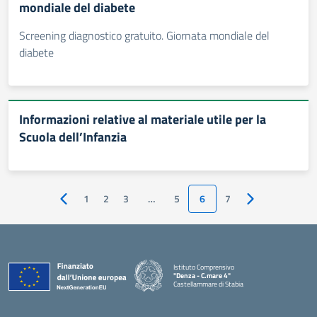
mondiale del diabete
Screening diagnostico gratuito. Giornata mondiale del
diabete
Informazioni relative al materiale utile per la
Scuola dell’Infanzia
1
2
3
…
5
6
7
Pagina precedente
Pagina successi
Istituto Comprensivo
"Denza - C.mare 4"
Castellammare di Stabia
— Visita la pagina iniziale della scuola