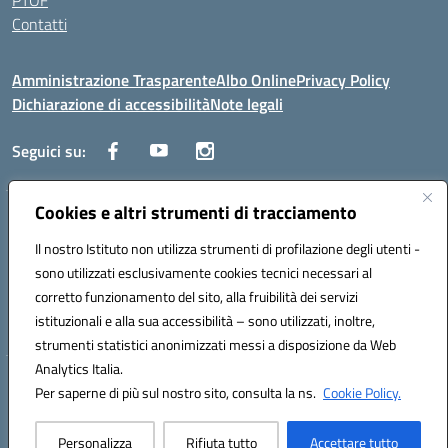
PTOF
Contatti
Amministrazione Trasparente
Albo Online
Privacy Policy
Dichiarazione di accessibilità
Note legali
Seguici su:
Cookies e altri strumenti di tracciamento
Traversa Fondo d'Orto n.19B - Cap 80053 - Castellammare di Stabia
(NA) - Tel. 0818701043 - Mail: naic847006@istruzione.it - PEC:
Il nostro Istituto non utilizza strumenti di profilazione degli utenti -
naic847006@pec.istruzione.it
sono utilizzati esclusivamente cookies tecnici necessari al
Codice meccanografico: NAIC847006 - Codice iPA: istsc_naic847006 -
corretto funzionamento del sito, alla fruibilità dei servizi
C.F. 82009060631 - Codice univoco fatturazione elettronica (CUF):
istituzionali e alla sua accessibilità – sono utilizzati, inoltre,
UFUAUC
strumenti statistici anonimizzati messi a disposizione da Web
Analytics Italia.
Hosting & Powered by 3D Solution S.r.l.
Per saperne di più sul nostro sito, consulta la ns.
Cookie Policy.
Concept & Design by Designers Italia
Personalizza
Rifiuta tutto
Accettare tutto