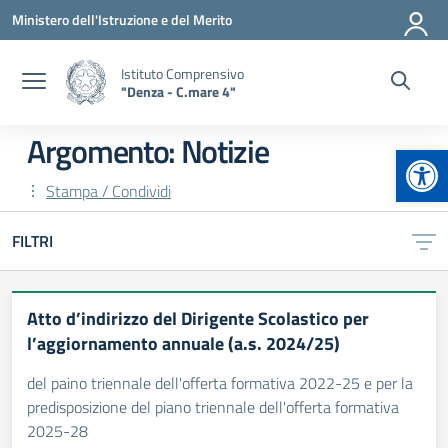
Vai ai contenuti
Vai al menu di navigazione
Vai al footer
Ministero dell'Istruzione e del Merito
Istituto Comprensivo
"Denza - C.mare 4"
Argomento: Notizie
Apr
Stampa / Condividi
FILTRI
Atto d’indirizzo del Dirigente Scolastico per
l’aggiornamento annuale (a.s. 2024/25)
del paino triennale dell'offerta formativa 2022-25 e per la
predisposizione del piano triennale dell'offerta formativa
2025-28