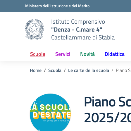
Vai ai contenuti
Vai al menu di navigazione
Vai al footer
Ministero dell'Istruzione e del Merito
Istituto Comprensivo
"Denza - C.mare 4"
Castellammare di Stabia
Scuola
Servizi
Novità
Didattica
Home
Scuola
Le carte della scuola
Piano 
Piano Sc
2025/2