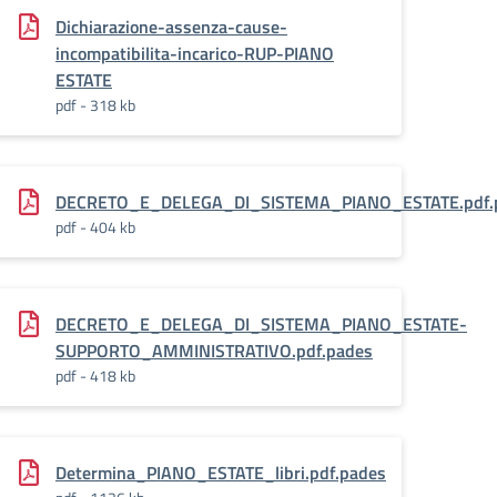
.pades
Dichiarazione-assenza-cause-
incompatibilita-incarico-RUP-PIANO
ESTATE
pdf - 318 kb
ATE.pdf.pades
DECRETO_E_DELEGA_DI_SISTEMA_PIANO_ESTATE.pdf.
pdf - 404 kb
LE_CONVOCAZIONE_PIANO_ESTATE.pdf.pades
DECRETO_E_DELEGA_DI_SISTEMA_PIANO_ESTATE-
SUPPORTO_AMMINISTRATIVO.pdf.pades
pdf - 418 kb
Determina_PIANO_ESTATE_libri.pdf.pades