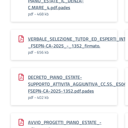
PIANO_ESTATE_IC_DENZA-
C.MARE_4.pdf.pades
pdf - 468 kb
VERBALE_SELEZIONE_TUTOR_ED_ESPERTI_INT._
_FSEPN-CA-2025_-_1352_firmato.
pdf - 656 kb
DECRETO_PIANO_ESTATE-
SUPPORTO_ATTIVITA_AGGIUNTIVA_CC.SS._ES04.
FSEPN-CA-2025-1352.pdf.pades
pdf - 402 kb
AVVIO_PROGETTI_PIANO_ESTATE_-