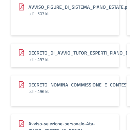
AVVISO_FIGURE_DI_SISTEMA_PIANO_ESTATE.pdf
pdf - 503 kb
DECRETO_DI_AVVIO_TUTOR_ESPERTI_PIANO_EST
pdf - 497 kb
DECRETO_NOMINA_COMMISSIONE_E_CONTESTUA
pdf - 496 kb
Avviso-selezione-personale-Ata-