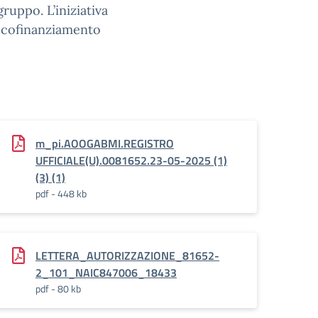
 gruppo. L’iniziativa
l cofinanziamento
m_pi.AOOGABMI.REGISTRO
UFFICIALE(U).0081652.23-05-2025 (1)
(3) (1)
pdf - 448 kb
LETTERA_AUTORIZZAZIONE_81652-
2_101_NAIC847006_18433
pdf - 80 kb