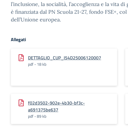
l’inclusione, la socialità, l’accoglienza e la vita di
è finanziata dal PN Scuola 21-27, fondo FSE+, co
dell’Unione europea.
Allegati
DETTAGLIO_CUP_I54D25006120007
pdf - 18 kb
f02d3502-902e-4b30-bf3c-
a691375be637
pdf - 89 kb