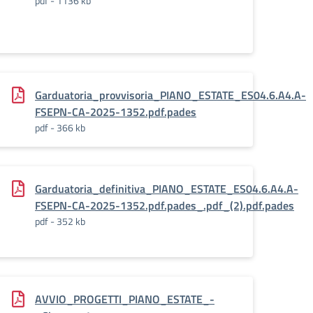
pdf - 1136 kb
EST._PIANO_ESTATE_ESo4.6.A4._-
Garduatoria_provvisoria_PIANO_ESTATE_ES04.6.A4.A-
FSEPN-CA-2025-1352.pdf.pades
pdf - 366 kb
Garduatoria_definitiva_PIANO_ESTATE_ES04.6.A4.A-
6.A4-
FSEPN-CA-2025-1352.pdf.pades_.pdf_(2).pdf.pades
pdf - 352 kb
AVVIO_PROGETTI_PIANO_ESTATE_-