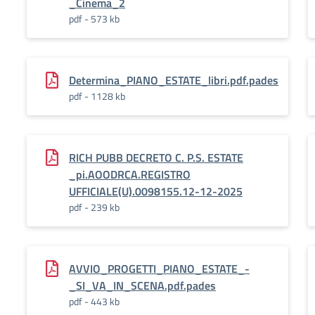
_Cinema_2
pdf - 573 kb
Determina_PIANO_ESTATE_libri.pdf.pades
pdf - 1128 kb
RICH PUBB DECRETO C. P.S. ESTATE
_pi.AOODRCA.REGISTRO
UFFICIALE(U).0098155.12-12-2025
pdf - 239 kb
AVVIO_PROGETTI_PIANO_ESTATE_-
_SI_VA_IN_SCENA.pdf.pades
pdf - 443 kb